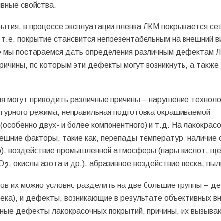
вные свойства.
рытия, в процессе эксплуатации пленка ЛКМ покрывается се
т.е. покрытие становится непрезентабельным на внешний в
ье мы постараемся дать определения различным дефектам 
причины, по которым эти дефекты могут возникнуть, а также
я могут приводить различные причины – нарушение техноло
турного режима, неправильная подготовка окрашиваемой
(особенно двух- и более компонентного) и т.д. На лакокрас
нешние факторы, такие как, перепады температур, наличие 
о), воздействие промышленной атмосферы (пары кислот, ще
SO
, окислы азота и др.), абразивное воздействие песка, пыл
2
тов их можно условно разделить на две большие группы – д
века), и дефекты, возникающие в результате объективных в
ные дефекты лакокрасочных покрытий, причины, их вызыва