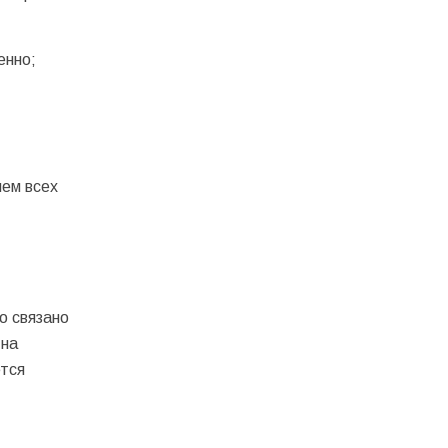
енно;
ем всех
о связано
 на
ется