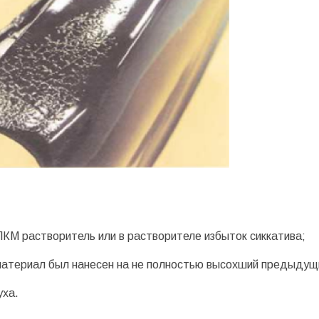
КМ растворитель или в растворителе избыток сиккатива;
материал был нанесен на не полностью высохший предыдущи
уха.