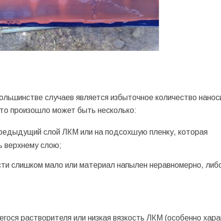
льшинстве случаев является избыточное количество нанос
это произошло может быть несколько:
редыдущий слой ЛКМ или на подсохшую пленку, которая
ь верхнему слою;
сти слишком мало или материал напылен неравномерно, либ
ося растворителя или низкая вязкость ЛКМ (особенно хар