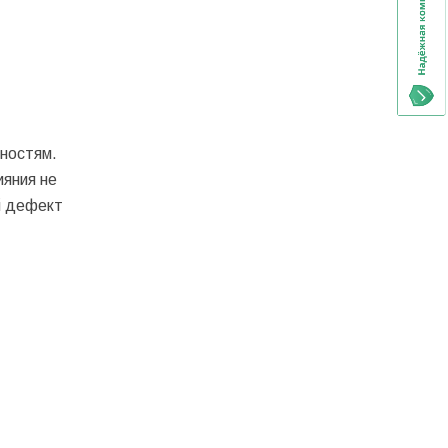
ностям.
яния не
й дефект