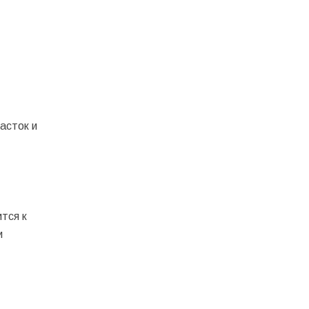
асток и
тся к
и