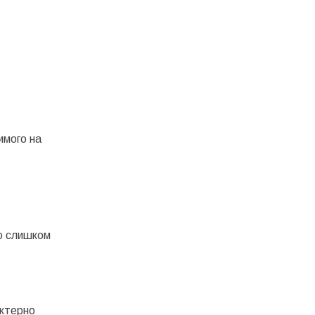
имого на
о слишком
актерно