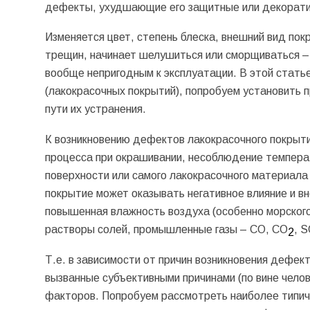
дефекты, ухудшающие его защитные или декорати
Изменяется цвет, степень блеска, внешний вид пок
трещин, начинает шелушиться или сморщиваться – 
вообще непригодным к эксплуатации. В этой стат
(лакокрасочных покрытий), попробуем установить 
пути их устранения.
К возникновению дефектов лакокрасочного покрыти
процесса при окрашивании, несоблюдение темпера
поверхности или самого лакокрасочного материала 
покрытие может оказывать негативное влияние и в
повышенная влажность воздуха (особенно морског
растворы солей, промышленные газы – СО, СО
, 
2
Т.е. в зависимости от причин возникновения дефек
вызванные субъективными причинами (по вине чело
факторов. Попробуем рассмотреть наиболее типич