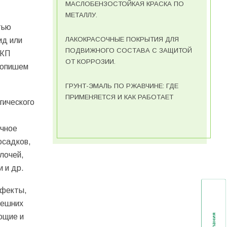
МАСЛОБЕНЗОСТОЙКАЯ КРАСКА ПО
МЕТАЛЛУ.
тью
ЛАКОКРАСОЧНЫЕ ПОКРЫТИЯ ДЛЯ
ид или
ПОДВИЖНОГО СОСТАВА С ЗАЩИТОЙ
ЛКП
ОТ КОРРОЗИИ.
 опишем
ГРУНТ-ЭМАЛЬ ПО РЖАВЧИНЕ: ГДЕ
ПРИМЕНЯЕТСЯ И КАК РАБОТАЕТ
гического
очное
осадков,
лочей,
и и др.
ефекты,
нешних
ющие и